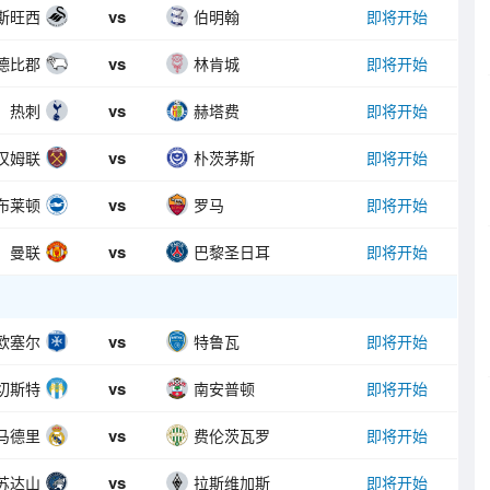
vs
斯旺西
伯明翰
即将开始
vs
德比郡
林肯城
即将开始
vs
热刺
赫塔费
即将开始
vs
汉姆联
朴茨茅斯
即将开始
vs
布莱顿
罗马
即将开始
vs
曼联
巴黎圣日耳曼
即将开始
vs
欧塞尔
特鲁瓦
即将开始
vs
切斯特联
南安普顿
即将开始
vs
马德里
费伦茨瓦罗斯
即将开始
vs
苏达山猫
拉斯维加斯王牌
即将开始