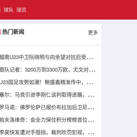
频
球队
球员
热门新闻
更多
越南U23中卫阮晓明与向余望对抗后受伤被
换下，阮德英替补登场
跟队记者：3200万到3300万欧，尤文对马
特塔的第二份报价仍遭拒绝
U23国足攻势如潮！鲍盛鑫精准传中，后点
的杨希没有顶到皮球
塞尔：马竞引进李刚仁谈判取得进展，还有
意埃德森和若昂·戈麦斯
罗马诺：佛罗伦萨已报价布拉加后卫尼亚凯
特，方案租借+买断选项
帕夫洛维奇：会全力保住积分榜榜首位置；
格雷茨卡是我的支柱
李昊快发遭对手阻挡，裁判吹罚犯规，对手