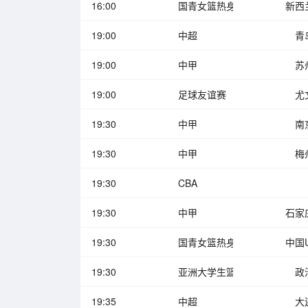
国青女篮热身赛
新西
16:00
中超
青
19:00
中甲
苏
19:00
足球友谊赛
尤
19:00
中甲
南
19:30
中甲
梅
19:30
CBA
19:30
中甲
石家
19:30
国青女篮热身赛
中国
19:30
亚洲大学生篮球联赛
政
19:30
中超
大
19:35