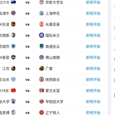
vs
兰U18女篮
世新大学女篮
即将开始
vs
岛海牛
上海申花
即将开始
vs
州东吴
长春亚泰
即将开始
vs
文图斯
国际米兰
即将开始
vs
京城市
南通支云
即将开始
vs
州客家
佛山南狮
即将开始
vs
江苏
广厦
即将开始
vs
庄功夫
陕西联合
即将开始
vs
U18女篮
蒙古女篮
即将开始
vs
治大学
早稻田大学
即将开始
vs
连英博
辽宁铁人
即将开始