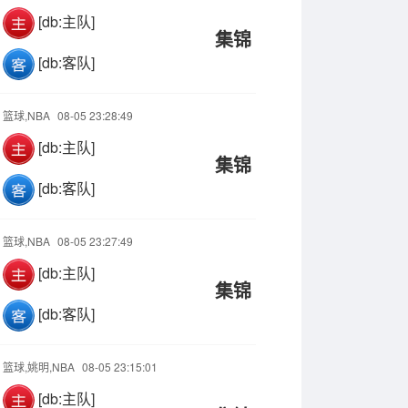
[db:主队]
集锦
[db:客队]
篮球,NBA
08-05 23:28:49
[db:主队]
集锦
[db:客队]
篮球,NBA
08-05 23:27:49
[db:主队]
集锦
[db:客队]
篮球,姚明,NBA
08-05 23:15:01
[db:主队]