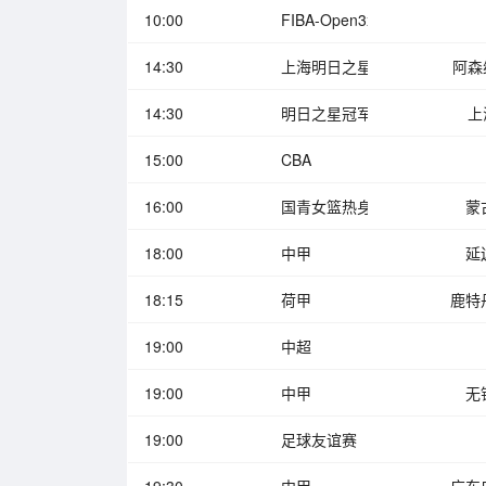
FIBA-Open3x3内蒙古站day2
10:00
上海明日之星冠军杯
阿森
14:30
明日之星冠军杯
上
14:30
CBA
15:00
国青女篮热身赛
蒙
16:00
中甲
延
18:00
荷甲
鹿特
18:15
中超
19:00
中甲
无
19:00
足球友谊赛
19:00
中甲
广东