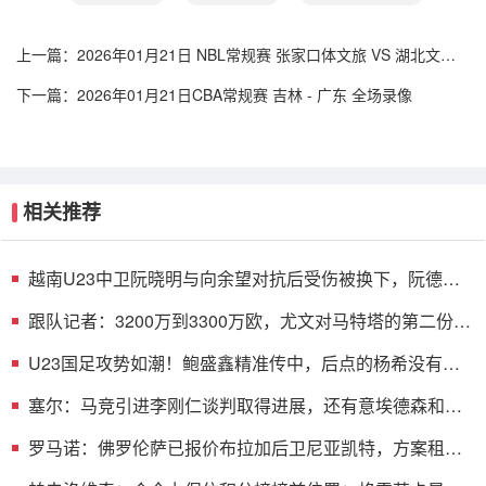
上一篇：
2026年01月21日 NBL常规赛 张家口体文旅 VS 湖北文旅
全场录像
下一篇：
2026年01月21日CBA常规赛 吉林 - 广东 全场录像
相关推荐
越南U23中卫阮晓明与向余望对抗后受伤被换下，阮德英
替补登场
跟队记者：3200万到3300万欧，尤文对马特塔的第二份报
价仍遭拒绝
U23国足攻势如潮！鲍盛鑫精准传中，后点的杨希没有顶
到皮球
塞尔：马竞引进李刚仁谈判取得进展，还有意埃德森和若
昂·戈麦斯
罗马诺：佛罗伦萨已报价布拉加后卫尼亚凯特，方案租借
+买断选项