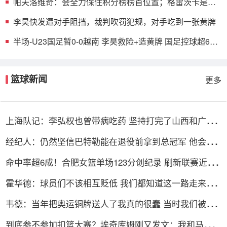
帕夫洛维奇：会全力保住积分榜榜首位置；格雷茨卡是我
的支柱
李昊快发遭对手阻挡，裁判吹罚犯规，对手吃到一张黄牌
半场-U23国足暂0-0越南 李昊救险+造黄牌 国足控球超6成
+4射0正
篮球新闻
更多
上海队记：李弘权也曾带病吃药 坚持打完了山西和广东
的两连客
经纪人：仍然坚信巴特勒能在退役前拿到总冠军 他会迎
接挑战！
命中率超6成！合肥女篮单场123分创纪录 刷新联赛近12
年单场新高
霍华德：球员们不该相互贬低 我们都知道这一路走来有
多不容易
韦德：当年把奥运铜牌送人了我真的很蠢 当时我们被灌
输唯金牌论
到底参不参加扣篮大赛？埃奇库姆刚又发文：我和马克西