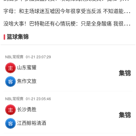
可能会参加
字母：和主场球迷互嘘因今年很享受当反派 不知道能否
留队
没啥大事！巴特勒还有心情玩梗：只是全身酸痛 我很快
就会回来！
篮球集锦
NBL常规赛
01-21 23:07:29
山东蜜獾
集锦
焦作文旅
NBL常规赛
01-21 23:05:46
长沙勇胜
集锦
江西鲸裕清酒