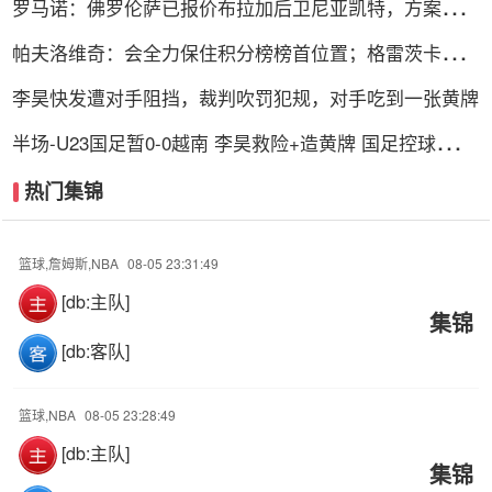
罗马诺：佛罗伦萨已报价布拉加后卫尼亚凯特，方案租借
+买断选项
帕夫洛维奇：会全力保住积分榜榜首位置；格雷茨卡是我
的支柱
李昊快发遭对手阻挡，裁判吹罚犯规，对手吃到一张黄牌
半场-U23国足暂0-0越南 李昊救险+造黄牌 国足控球超6
成+4射0正
热门集锦
篮球,詹姆斯,NBA
08-05 23:31:49
[db:主队]
集锦
[db:客队]
篮球,NBA
08-05 23:28:49
[db:主队]
集锦