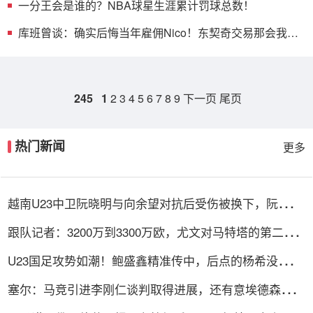
一分王会是谁的？NBA球星生涯累计罚球总数！
库班曾谈：确实后悔当年雇佣Nico！东契奇交易那会我还
在喝酒
245
1
2
3
4
5
6
7
8
9
下一页
尾页
热门新闻
更多
越南U23中卫阮晓明与向余望对抗后受伤被换下，阮德英
替补登场
跟队记者：3200万到3300万欧，尤文对马特塔的第二份
报价仍遭拒绝
U23国足攻势如潮！鲍盛鑫精准传中，后点的杨希没有顶
到皮球
塞尔：马竞引进李刚仁谈判取得进展，还有意埃德森和若
昂·戈麦斯