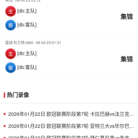
[db:主队]
集锦
[db:客队]
篮球,杜兰特,NBA
08-04 23:01:31
[db:主队]
集锦
[db:客队]
热门录像
2026年01月22日 欧冠联赛阶段第7轮 卡拉巴赫vs法兰克福
全场录像
2026年01月22日 欧冠联赛阶段第7轮 亚特兰大vs毕尔巴鄂
竞技 全场录像
2026年01月22日 欧冠联赛阶段第7轮 拜仁慕尼黑vs圣吉罗