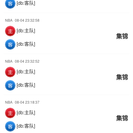
[db:客队]
NBA
08-04 23:32:58
[db:主队]
集锦
[db:客队]
NBA
08-04 23:32:52
[db:主队]
集锦
[db:客队]
NBA
08-04 23:18:37
[db:主队]
集锦
[db:客队]