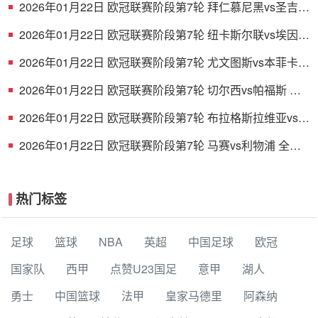
2026年01月22日 欧冠联赛阶段第7轮 拜仁慕尼黑vs圣吉罗
斯 全场录像
2026年01月22日 欧冠联赛阶段第7轮 纽卡斯尔联vs埃因霍
温 全场录像
2026年01月22日 欧冠联赛阶段第7轮 尤文图斯vs本菲卡
全场录像
2026年01月22日 欧冠联赛阶段第7轮 切尔西vs帕福斯 全
场录像
2026年01月22日 欧冠联赛阶段第7轮 布拉格斯拉维亚vs巴
塞罗那 全场录像
2026年01月22日 欧冠联赛阶段第7轮 马赛vs利物浦 全场
录像
热门标签
足球
篮球
NBA
英超
中国足球
欧冠
国家队
西甲
点赞U23国足
意甲
湖人
勇士
中国篮球
法甲
皇家马德里
阿森纳