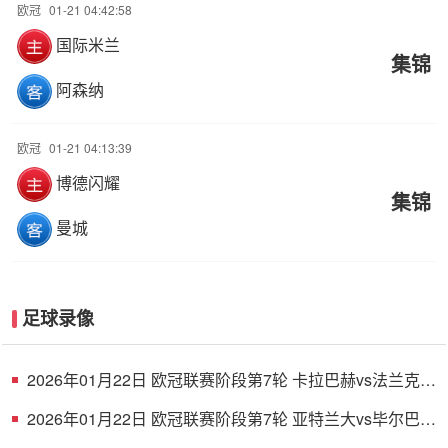
欧冠
01-21 04:42:58
国际米兰
集锦
阿森纳
欧冠
01-21 04:13:39
博德闪耀
集锦
曼城
足球录像
2026年01月22日 欧冠联赛阶段第7轮 卡拉巴赫vs法兰克福
全场录像
2026年01月22日 欧冠联赛阶段第7轮 亚特兰大vs毕尔巴鄂
竞技 全场录像