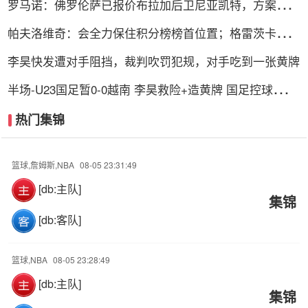
罗马诺：佛罗伦萨已报价布拉加后卫尼亚凯特，方案租借
+买断选项
帕夫洛维奇：会全力保住积分榜榜首位置；格雷茨卡是我
的支柱
李昊快发遭对手阻挡，裁判吹罚犯规，对手吃到一张黄牌
半场-U23国足暂0-0越南 李昊救险+造黄牌 国足控球超6
成+4射0正
热门集锦
篮球,詹姆斯,NBA
08-05 23:31:49
[db:主队]
集锦
[db:客队]
篮球,NBA
08-05 23:28:49
[db:主队]
集锦