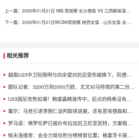
上一篇：
2026年01月21日 NBL常规赛 长沙勇胜 VS 江西鲸裕清酒
全场录像
下一篇：
2026年01月21日WCBA常规赛 陕西女篮 - 山东女篮 全场
录像
相关推荐
越南U23中卫阮晓明与向余望对抗后受伤被换下，阮德英
替补登场
跟队记者：3200万到3300万欧，尤文对马特塔的第二份报
价仍遭拒绝
U23国足攻势如潮！鲍盛鑫精准传中，后点的杨希没有顶
到皮球
塞尔：马竞引进李刚仁谈判取得进展，还有意埃德森和若
昂·戈麦斯
罗马诺：佛罗伦萨已报价布拉加后卫尼亚凯特，方案租借
+买断选项
帕夫洛维奇：会全力保住积分榜榜首位置；格雷茨卡是我