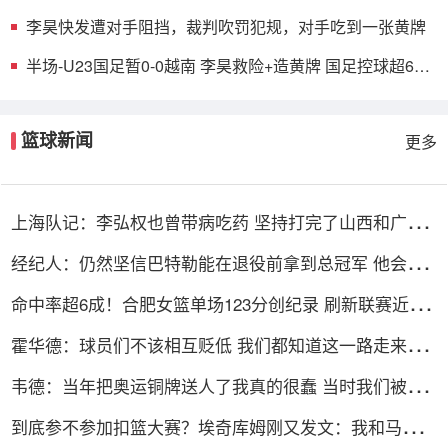
的支柱
李昊快发遭对手阻挡，裁判吹罚犯规，对手吃到一张黄牌
半场-U23国足暂0-0越南 李昊救险+造黄牌 国足控球超6成
+4射0正
篮球新闻
更多
上海队记：李弘权也曾带病吃药 坚持打完了山西和广东
的两连客
经纪人：仍然坚信巴特勒能在退役前拿到总冠军 他会迎
接挑战！
命中率超6成！合肥女篮单场123分创纪录 刷新联赛近12
年单场新高
霍华德：球员们不该相互贬低 我们都知道这一路走来有
多不容易
韦德：当年把奥运铜牌送人了我真的很蠢 当时我们被灌
输唯金牌论
到底参不参加扣篮大赛？埃奇库姆刚又发文：我和马克西
可能会参加