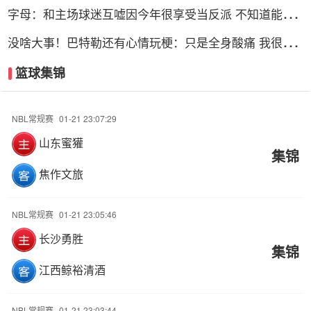
字母：和主场球迷互嘘因今年很享受当反派 不知道能否
留队
没啥大事！巴特勒还有心情玩梗：只是全身酸痛 我很快
就会回来！
篮球集锦
NBL常规赛
01-21 23:07:29
山东蜜獾
集锦
焦作文旅
NBL常规赛
01-21 23:05:46
长沙勇胜
集锦
江西鲸裕清酒
NBL常规赛
01-21 23:03:44