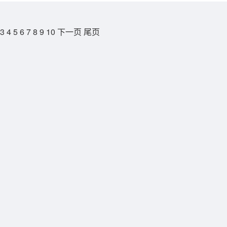
3
4
5
6
7
8
9
10
下一页
尾页