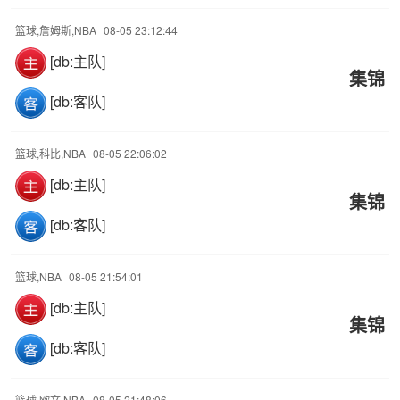
篮球,詹姆斯,NBA
08-05 23:12:44
[db:主队]
集锦
[db:客队]
篮球,科比,NBA
08-05 22:06:02
[db:主队]
集锦
[db:客队]
篮球,NBA
08-05 21:54:01
[db:主队]
集锦
[db:客队]
篮球,欧文,NBA
08-05 21:48:06