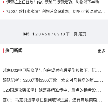
伊劳拉上任首败！维尔茨破门徒劳无功，利物浦下半场连
丢四球崩盘，2
7200万欧打水水漂？利物浦豪赌雅凯，切尔西“被动避雷”
真相曝光！
345
1
2
3
4
5
6
7
8
9
10
下一页
尾页
热门新闻
更多
越南U23中卫阮晓明与向余望对抗后受伤被换下，阮德英
替补登场
跟队记者：3200万到3300万欧，尤文对马特塔的第二份
报价仍遭拒绝
U23国足攻势如潮！鲍盛鑫精准传中，后点的杨希没有顶
到皮球
塞尔：马竞引进李刚仁谈判取得进展，还有意埃德森和若
昂·戈麦斯