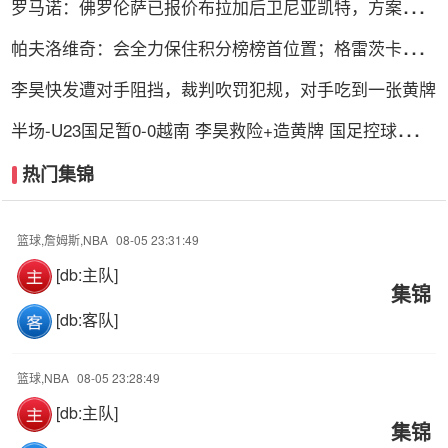
罗马诺：佛罗伦萨已报价布拉加后卫尼亚凯特，方案租借
+买断选项
帕夫洛维奇：会全力保住积分榜榜首位置；格雷茨卡是我
的支柱
李昊快发遭对手阻挡，裁判吹罚犯规，对手吃到一张黄牌
半场-U23国足暂0-0越南 李昊救险+造黄牌 国足控球超6
成+4射0正
热门集锦
篮球,詹姆斯,NBA
08-05 23:31:49
[db:主队]
集锦
[db:客队]
篮球,NBA
08-05 23:28:49
[db:主队]
集锦