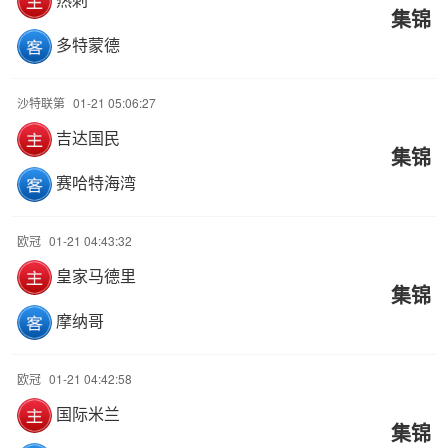
集锦
多特蒙德
沙特联第
01-21 05:06:27
吉达国民
集锦
赛哈特海湾
欧冠
01-21 04:43:32
皇家马德里
集锦
摩纳哥
欧冠
01-21 04:42:58
国际米兰
集锦