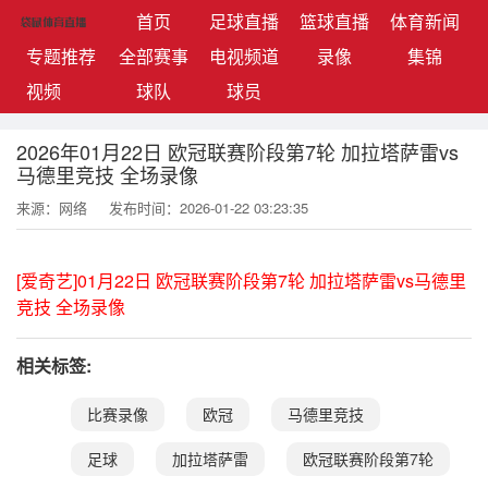
(current)
首页
足球直播
篮球直播
体育新闻
专题推荐
全部赛事
电视频道
录像
集锦
视频
球队
球员
2026年01月22日 欧冠联赛阶段第7轮 加拉塔萨雷vs
马德里竞技 全场录像
来源：网络
发布时间：2026-01-22 03:23:35
[爱奇艺]01月22日 欧冠联赛阶段第7轮 加拉塔萨雷vs马德里
竞技 全场录像
相关标签:
比赛录像
欧冠
马德里竞技
足球
加拉塔萨雷
欧冠联赛阶段第7轮