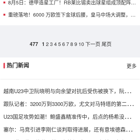
8月5日：德甲造星工厂！RB莱比锡卖出球星组成顶配阵
容，放到欧冠能争冠？
重磅落地！6000 万欧签下金球后腰，皇马中场大调整，西
甲争冠迎来大变局
477
1
2
3
4
5
6
7
8
9
10
下一页
尾页
热门新闻
更多
越南U23中卫阮晓明与向余望对抗后受伤被换下，阮德英
替补登场
跟队记者：3200万到3300万欧，尤文对马特塔的第二份
报价仍遭拒绝
U23国足攻势如潮！鲍盛鑫精准传中，后点的杨希没有顶
到皮球
塞尔：马竞引进李刚仁谈判取得进展，还有意埃德森和若
昂·戈麦斯