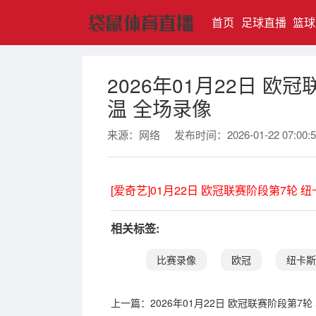
(current)
首页
足球直播
篮球
2026年01月22日 欧
温 全场录像
来源：网络
发布时间：2026-01-22 07:00:5
[爱奇艺]01月22日 欧冠联赛阶段第7轮 
相关标签:
比赛录像
欧冠
纽卡斯
上一篇：
2026年01月22日 欧冠联赛阶段第7轮