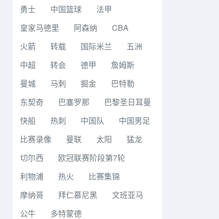
勇士
中国篮球
法甲
皇家马德里
阿森纳
CBA
火箭
转载
国际米兰
五洲
中超
转会
德甲
詹姆斯
曼城
马刺
掘金
巴特勒
东契奇
巴塞罗那
巴黎圣日耳曼
快船
热刺
中国队
中国男足
比赛录像
曼联
太阳
猛龙
切尔西
欧冠联赛阶段第7轮
利物浦
热火
比赛集锦
摩纳哥
拜仁慕尼黑
文班亚马
公牛
多特蒙德