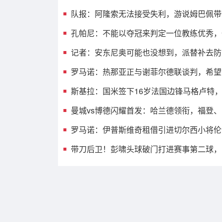
仍保持0失球纪录
队报：阿隆索无法接受失利，游说姆巴佩带
战，建议打封闭被拒
孔帕尼：不能以夺冠来判定一位教练优秀，
以降级判定他糟糕
记者：安东尼奥可能也没想到，派替补去防
拼，结果攻了半场
罗马诺：热那亚正与谢菲尔德联谈判，希望
卫泽特斯特罗姆
斯基拉：国米签下16岁法国边锋马格卢特
2028年
曼城vs博德闪耀首发：哈兰德领衔，福登
恩、刘易斯先发
罗马诺：伊普斯维奇租借引进切尔西小将伦
若买断有回购条款
带刀后卫！彭啸头球破门打进赛事第二球，U
足1-0领先越南！