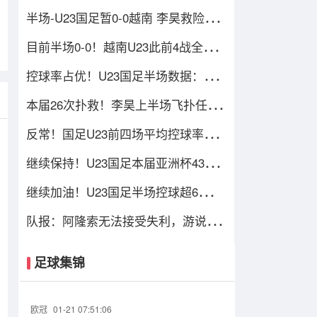
规，对手吃到一张黄牌
半场-U23国足暂0-0越南 李昊救险+造
黄牌 国足控球超6成+4射0正
目前半场0-0！越南U23此前4战全
胜，3场比赛上半场进球
控球率占优！U23国足半场数据：控
球率超6成，射门4-3，射正0-2
本届26次扑救！李昊上半场飞扑任意
球+出击化解险情 还造对手一黄
反常！国足U23前四场平均控球率
37%，目前半场控球率高达64%
继续保持！U23国足本届亚洲杯435分
钟1球未丢，仍保持0失球纪录
继续加油！U23国足半场控球超6成传
球数多130，多名主力在替补席
队报：阿隆索无法接受失利，游说姆
巴佩带伤出战，建议打封闭被拒
足球集锦
欧冠
01-21 07:51:06