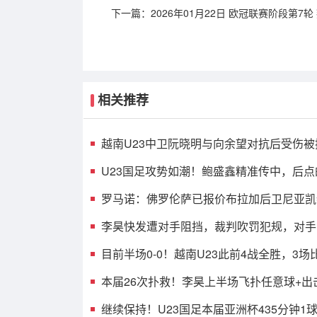
下一篇：
2026年01月22日 欧冠联赛阶段第7
相关推荐
越南U23中卫阮晓明与向余望对抗后受伤被
阮德英替补登场
U23国足攻势如潮！鲍盛鑫精准传中，后点
没有顶到皮球
罗马诺：佛罗伦萨已报价布拉加后卫尼亚凯
案租借+买断选项
李昊快发遭对手阻挡，裁判吹罚犯规，对手
张黄牌
目前半场0-0！越南U23此前4战全胜，3场
场进球
本届26次扑救！李昊上半场飞扑任意球+出
险情 还造对手一黄
继续保持！U23国足本届亚洲杯435分钟1