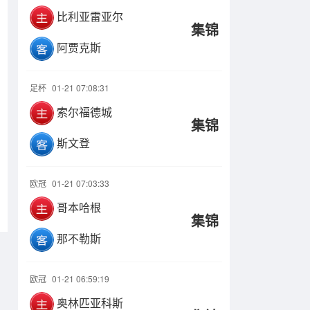
比利亚雷亚尔
集锦
阿贾克斯
足杯
01-21 07:08:31
索尔福德城
集锦
斯文登
欧冠
01-21 07:03:33
哥本哈根
集锦
那不勒斯
欧冠
01-21 06:59:19
奥林匹亚科斯