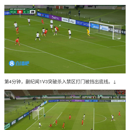
第4分钟，蒯纪闻1V3突破杀入禁区打门被挡出底线。↓