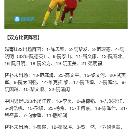
【双方比赛阵容】
越南U23出场阵容：1-陈忠坚、2-阮黎发、3-范理德、4-阮
晓明（33’5-阮德英）、6-阮泰山、11-屈文康、12-阮春北、
16-阮日明、18-阮公方、19-阮玉美、21-范明福
替补未出场：13-范庭海、23-高文平、15-黎文河、20-武英
军、8-阮太国强、14-维克托·黎、17-阮飞煌、7-阮庭北、9-
阮国越、10-黎文顺、22-阮清闲
中国男足U23出场阵容：16-李昊、2-胡荷韬、4-吾米提江、
5-刘浩帆、15-彭啸、23-杨希、13-王博豪、18-陈泽仕、21-
鲍盛鑫、7-向余望、11-蒯纪闻
替补未出场：1-栾毅、12-霍深坪、3-贺一然、17-鲍世蒙、