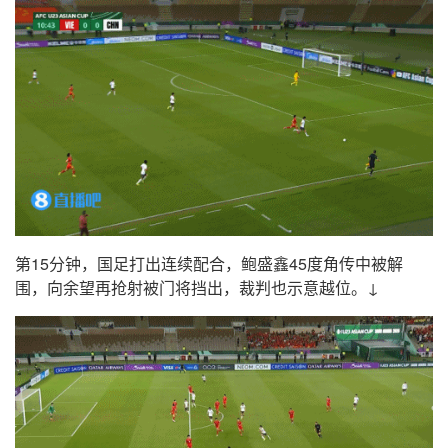
第15分钟，国足打出连续配合，鲍盛鑫45度角传中被解
围，向余望再抢射被门将挡出，裁判也示意越位。↓