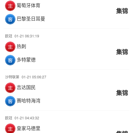
葡萄牙体育
集锦
巴黎圣日耳曼
欧冠
01-21 06:31:19
热刺
集锦
多特蒙德
沙特联第
01-21 05:06:27
吉达国民
集锦
赛哈特海湾
欧冠
01-21 04:43:32
皇家马德里