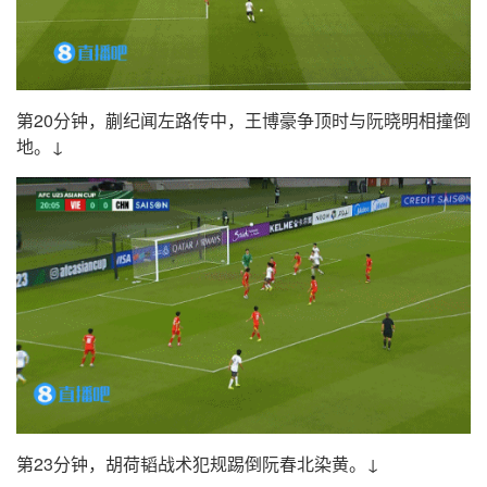
第20分钟，蒯纪闻左路传中，王博豪争顶时与阮晓明相撞倒
地。↓
第23分钟，胡荷韬战术犯规踢倒阮春北染黄。↓