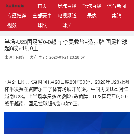
(current)
首页
足球直播
篮球直播
体育新闻
专题推荐
全部赛事
电视频道
录像
集锦
视频
球队
球员
半场-U23国足暂0-0越南 李昊救险+造黄牌 国足控球
超6成+4射0正
来源：网络
发布时间：2026-01-21 23:28:57
1月21日讯 北京时间1月20日晚23时30分，2026年U23亚洲
杯半决赛在费萨尔王子体育场展开角逐，中国男足U23对阵
越南U23。上半场李昊多次救险+造黄牌，U23国足暂时0-0
战平越南，国足控球超6成+4射0正。