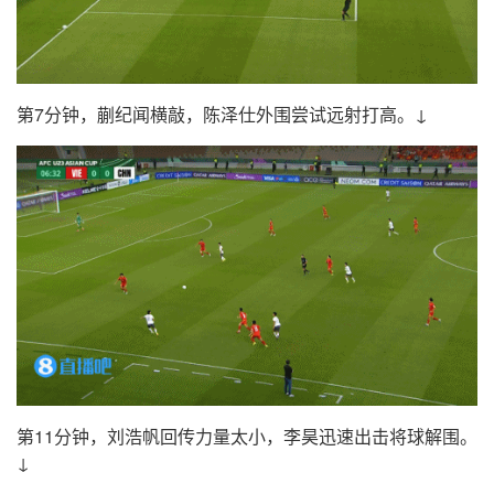
第7分钟，蒯纪闻横敲，陈泽仕外围尝试远射打高。↓
第11分钟，刘浩帆回传力量太小，李昊迅速出击将球解围。
↓