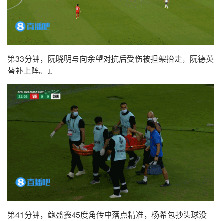
第33分钟，阮晓明与向余望对抗后受伤被担架抬走，阮德英
替补上阵。↓
第41分钟，鲍盛鑫45度角传中落点精准，杨希包抄头球没