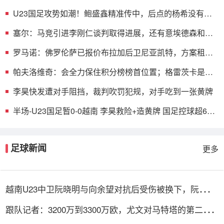
价仍遭拒绝
U23国足攻势如潮！鲍盛鑫精准传中，后点的杨希没有顶
到皮球
塞尔：马竞引进李刚仁谈判取得进展，还有意埃德森和若
昂·戈麦斯
罗马诺：佛罗伦萨已报价布拉加后卫尼亚凯特，方案租借
+买断选项
帕夫洛维奇：会全力保住积分榜榜首位置；格雷茨卡是我
的支柱
李昊快发遭对手阻挡，裁判吹罚犯规，对手吃到一张黄牌
半场-U23国足暂0-0越南 李昊救险+造黄牌 国足控球超6成
+4射0正
足球新闻
更多
越南U23中卫阮晓明与向余望对抗后受伤被换下，阮德英
替补登场
跟队记者：3200万到3300万欧，尤文对马特塔的第二份
报价仍遭拒绝