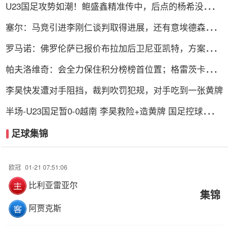
U23国足攻势如潮！鲍盛鑫精准传中，后点的杨希没有顶
到皮球
塞尔：马竞引进李刚仁谈判取得进展，还有意埃德森和若
昂·戈麦斯
罗马诺：佛罗伦萨已报价布拉加后卫尼亚凯特，方案租借
+买断选项
帕夫洛维奇：会全力保住积分榜榜首位置；格雷茨卡是我
的支柱
李昊快发遭对手阻挡，裁判吹罚犯规，对手吃到一张黄牌
半场-U23国足暂0-0越南 李昊救险+造黄牌 国足控球超6
成+4射0正
足球集锦
欧冠
01-21 07:51:06
比利亚雷亚尔
集锦
阿贾克斯