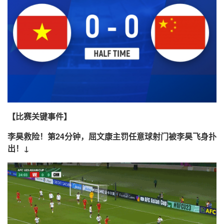
【比赛关键事件】
李昊救险！第24分钟，屈文康主罚任意球射门被李昊飞身扑
出！↓