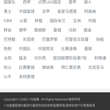
国家队
西甲
点赞U23国足
意甲
湖人
勇士
中国篮球
法甲
皇家马德里
阿森纳
CBA
火箭
转载
国际米兰
五洲
中超
转会
德甲
詹姆斯
曼城
马刺
掘金
巴特勒
东契奇
巴塞罗那
巴黎圣日耳曼
快船
热刺
中国队
中国男足
比赛录像
曼联
太阳
猛龙
切尔西
欧冠联赛阶段第7轮
利物浦
热火
比赛集锦
摩纳哥
拜仁慕尼黑
文班亚马
公牛
多特蒙德
Copyright © 2026 178直播 . All Rights Reserved 版权所有
178直播是国内最流行最受欢迎的体育直播官网,提供给用户们免费高清