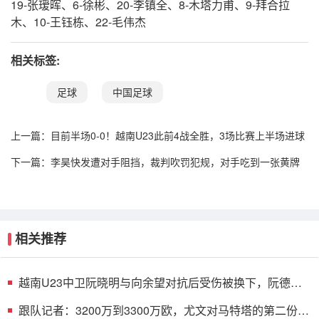
19-张瑷晖、6-徐彬、20-李镇全、8-木塔力甫、9-拜合拉
木、10-王钰栋、22-毛伟杰
相关标签:
足球
中国足球
上一篇：
目前半场0-0！越南U23此前4战全胜，3场比赛上半场进球
下一篇：
李昊快发遭对手阻挡，裁判吹罚犯规，对手吃到一张黄牌
相关推荐
越南U23中卫阮晓明与向余望对抗后受伤被换下，阮德英
替补登场
跟队记者：3200万到3300万欧，尤文对马特塔的第二份报