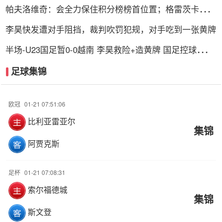
帕夫洛维奇：会全力保住积分榜榜首位置；格雷茨卡是我
的支柱
李昊快发遭对手阻挡，裁判吹罚犯规，对手吃到一张黄牌
半场-U23国足暂0-0越南 李昊救险+造黄牌 国足控球超6
成+4射0正
足球集锦
欧冠
01-21 07:51:06
比利亚雷亚尔
集锦
阿贾克斯
足杯
01-21 07:08:31
索尔福德城
集锦
斯文登