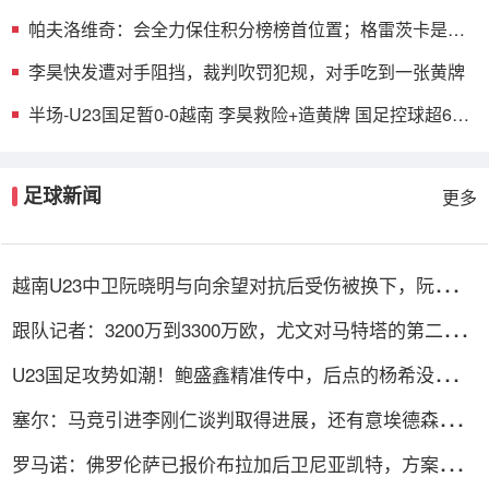
+买断选项
帕夫洛维奇：会全力保住积分榜榜首位置；格雷茨卡是我
的支柱
李昊快发遭对手阻挡，裁判吹罚犯规，对手吃到一张黄牌
半场-U23国足暂0-0越南 李昊救险+造黄牌 国足控球超6成
+4射0正
足球新闻
更多
越南U23中卫阮晓明与向余望对抗后受伤被换下，阮德英
替补登场
跟队记者：3200万到3300万欧，尤文对马特塔的第二份
报价仍遭拒绝
U23国足攻势如潮！鲍盛鑫精准传中，后点的杨希没有顶
到皮球
塞尔：马竞引进李刚仁谈判取得进展，还有意埃德森和若
昂·戈麦斯
罗马诺：佛罗伦萨已报价布拉加后卫尼亚凯特，方案租借
+买断选项