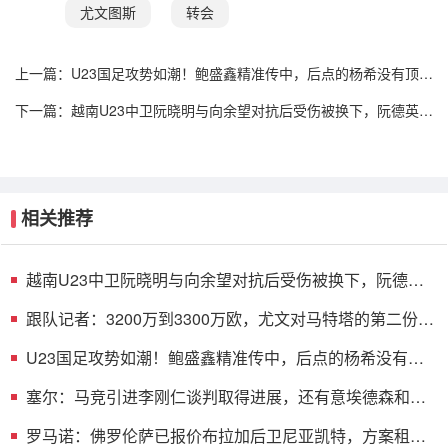
尤文图斯
转会
上一篇：
U23国足攻势如潮！鲍盛鑫精准传中，后点的杨希没有顶到
皮球
下一篇：
越南U23中卫阮晓明与向余望对抗后受伤被换下，阮德英替
补登场
相关推荐
越南U23中卫阮晓明与向余望对抗后受伤被换下，阮德英
替补登场
跟队记者：3200万到3300万欧，尤文对马特塔的第二份报
价仍遭拒绝
U23国足攻势如潮！鲍盛鑫精准传中，后点的杨希没有顶
到皮球
塞尔：马竞引进李刚仁谈判取得进展，还有意埃德森和若
昂·戈麦斯
罗马诺：佛罗伦萨已报价布拉加后卫尼亚凯特，方案租借