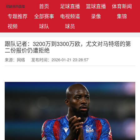
(current)
首页
足球直播
篮球直播
体育新闻
专题推荐
全部赛事
电视频道
录像
集锦
视频
球队
球员
跟队记者：3200万到3300万欧，尤文对马特塔的第
二份报价仍遭拒绝
来源：网络
发布时间：2026-01-21 23:28:57