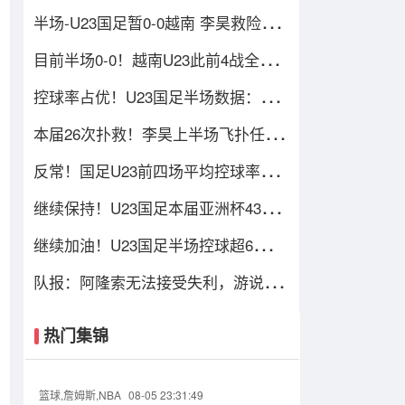
规，对手吃到一张黄牌
半场-U23国足暂0-0越南 李昊救险+造
黄牌 国足控球超6成+4射0正
目前半场0-0！越南U23此前4战全
胜，3场比赛上半场进球
控球率占优！U23国足半场数据：控
球率超6成，射门4-3，射正0-2
本届26次扑救！李昊上半场飞扑任意
球+出击化解险情 还造对手一黄
反常！国足U23前四场平均控球率
37%，目前半场控球率高达64%
继续保持！U23国足本届亚洲杯435分
钟1球未丢，仍保持0失球纪录
继续加油！U23国足半场控球超6成传
球数多130，多名主力在替补席
队报：阿隆索无法接受失利，游说姆
巴佩带伤出战，建议打封闭被拒
热门集锦
篮球,詹姆斯,NBA
08-05 23:31:49