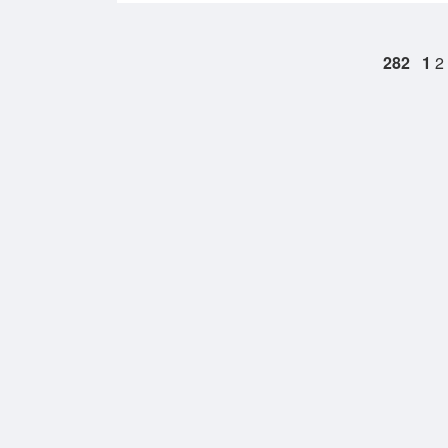
282
1
2