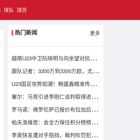
频
球队
球员
热门新闻
更多
越南U23中卫阮晓明与向余望对抗后
受伤被换下，阮德英替补登场
跟队记者：3200万到3300万欧，尤文
对马特塔的第二份报价仍遭拒绝
U23国足攻势如潮！鲍盛鑫精准传
中，后点的杨希没有顶到皮球
塞尔：马竞引进李刚仁谈判取得进
展，还有意埃德森和若昂·戈麦斯
罗马诺：佛罗伦萨已报价布拉加后卫
尼亚凯特，方案租借+买断选项
帕夫洛维奇：会全力保住积分榜榜首
位置；格雷茨卡是我的支柱
李昊快发遭对手阻挡，裁判吹罚犯