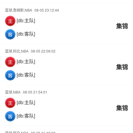
篮球,詹姆斯,NBA
08-05 23:12:44
[db:主队]
集锦
[db:客队]
篮球,科比,NBA
08-05 22:06:02
[db:主队]
集锦
[db:客队]
篮球,NBA
08-05 21:54:01
[db:主队]
集锦
[db:客队]
篮球,欧文,NBA
08-05 21:48:06