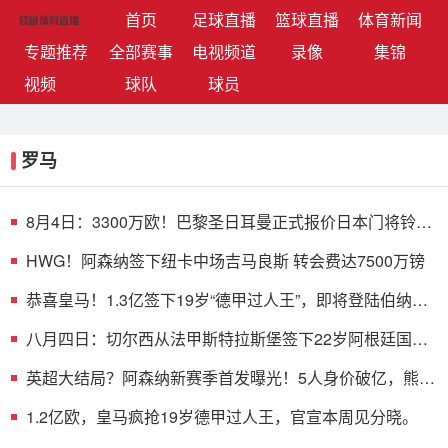
(current)
首页
足球直播
篮球直播
体育新闻
专题推荐
全部赛事
电视频道
录像
集锦
视频
球队
球员
罗马
8月4日：3300万欧！巴黎圣日耳曼正式报价日本门将铃木
彩艳，亚洲门神即将登陆法甲豪门
HWG！阿森纳签下纽卡中场吉马良斯 转会费达7500万镑
恭喜皇马！1.3亿签下19岁“德甲过人王”，即将登陆伯纳
乌！
八月四日：切尔西从法甲斯特拉斯堡签下22岁阿根廷国脚
瓦伦丁·巴尔科！阿根廷中场新势力
英超大结局？阿森纳新赛季首发曝光！5人身价破亿，熊皇
+小蜘蛛驰援
1.2亿欧，皇马疯抢19岁德甲过人王，官宣本周见分晓。