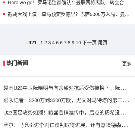
Here we go！罗马诺独家确认：曼联两将离队，转会合同
含回购条款
截胡大戏上演！皇马预定罗德里？巴萨5000万入局，曼城
坐山观虎斗
421
1
2
3
4
5
6
7
8
9
10
下一页
尾页
热门新闻
更多
越南U23中卫阮晓明与向余望对抗后受伤被换下，阮德英
替补登场
跟队记者：3200万到3300万欧，尤文对马特塔的第二份
报价仍遭拒绝
U23国足攻势如潮！鲍盛鑫精准传中，后点的杨希没有顶
到皮球
塞尔：马竞引进李刚仁谈判取得进展，还有意埃德森和若
昂·戈麦斯