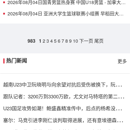
2026年08月04日国青男篮热身赛 中国U18男篮 - 加拿大大
卫·安篮球学院 全场录像
2026年08月04日 亚洲大学生篮球联赛小组赛 早稻田大学
VS 清华大学 全场录像
983
1
2
3
4
5
6
7
8
9
10
下一页
尾页
热门新闻
更多
越南U23中卫阮晓明与向余望对抗后受伤被换下，阮德英
替补登场
跟队记者：3200万到3300万欧，尤文对马特塔的第二份
报价仍遭拒绝
U23国足攻势如潮！鲍盛鑫精准传中，后点的杨希没有顶
到皮球
塞尔：马竞引进李刚仁谈判取得进展，还有意埃德森和若
昂·戈麦斯