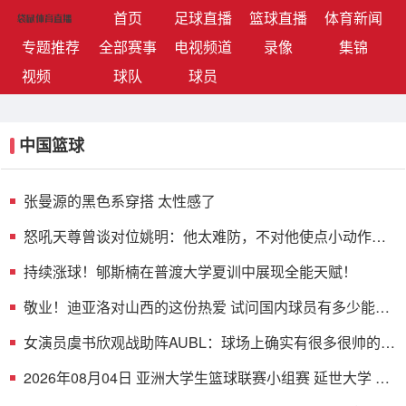
(current)
首页
足球直播
篮球直播
体育新闻
专题推荐
全部赛事
电视频道
录像
集锦
视频
球队
球员
中国篮球
张曼源的黑色系穿搭 太性感了
怒吼天尊曾谈对位姚明：他太难防，不对他使点小动作只
能当背景板
持续涨球！郇斯楠在普渡大学夏训中展现全能天赋！
敬业！迪亚洛对山西的这份热爱 试问国内球员有多少能做
到？
女演员虞书欣观战助阵AUBL：球场上确实有很多很帅的同
学
2026年08月04日 亚洲大学生篮球联赛小组赛 延世大学 VS
北京大学 全场录像