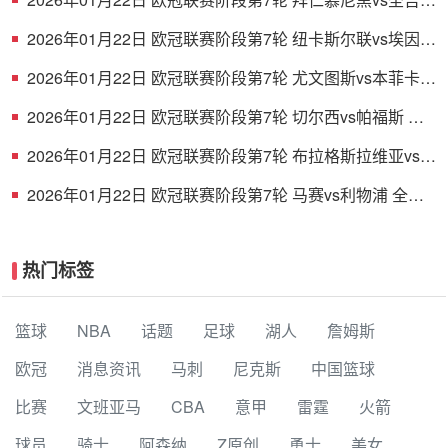
斯 全场录像
2026年01月22日 欧冠联赛阶段第7轮 纽卡斯尔联vs埃因霍
温 全场录像
2026年01月22日 欧冠联赛阶段第7轮 尤文图斯vs本菲卡
全场录像
2026年01月22日 欧冠联赛阶段第7轮 切尔西vs帕福斯 全
场录像
2026年01月22日 欧冠联赛阶段第7轮 布拉格斯拉维亚vs巴
塞罗那 全场录像
2026年01月22日 欧冠联赛阶段第7轮 马赛vs利物浦 全场
录像
热门标签
篮球
NBA
话题
足球
湖人
詹姆斯
欧冠
消息资讯
马刺
尼克斯
中国篮球
比赛
文班亚马
CBA
意甲
雷霆
火箭
球员
骑士
阿森纳
Z原创
勇士
美女