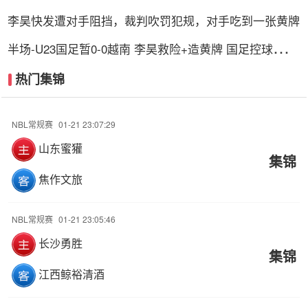
的支柱
李昊快发遭对手阻挡，裁判吹罚犯规，对手吃到一张黄牌
半场-U23国足暂0-0越南 李昊救险+造黄牌 国足控球超6
成+4射0正
热门集锦
NBL常规赛
01-21 23:07:29
山东蜜獾
集锦
焦作文旅
NBL常规赛
01-21 23:05:46
长沙勇胜
集锦
江西鲸裕清酒