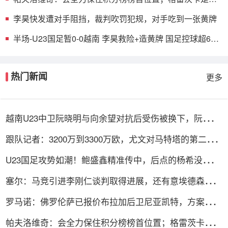
的支柱
李昊快发遭对手阻挡，裁判吹罚犯规，对手吃到一张黄牌
半场-U23国足暂0-0越南 李昊救险+造黄牌 国足控球超6成
+4射0正
热门新闻
更多
越南U23中卫阮晓明与向余望对抗后受伤被换下，阮德英
替补登场
跟队记者：3200万到3300万欧，尤文对马特塔的第二份
报价仍遭拒绝
U23国足攻势如潮！鲍盛鑫精准传中，后点的杨希没有顶
到皮球
塞尔：马竞引进李刚仁谈判取得进展，还有意埃德森和若
昂·戈麦斯
罗马诺：佛罗伦萨已报价布拉加后卫尼亚凯特，方案租借
+买断选项
帕夫洛维奇：会全力保住积分榜榜首位置；格雷茨卡是我