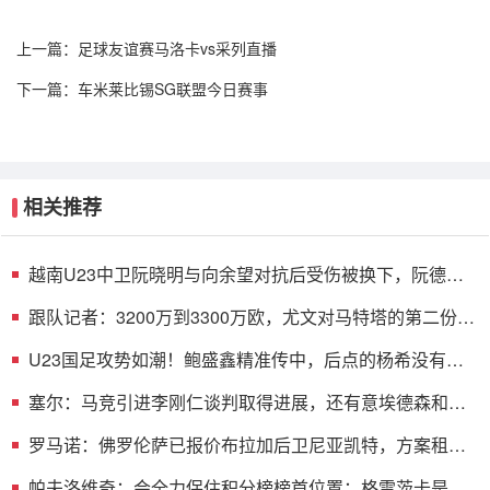
上一篇：
足球友谊赛马洛卡vs采列直播
下一篇：
车米莱比锡SG联盟今日赛事
相关推荐
越南U23中卫阮晓明与向余望对抗后受伤被换下，阮德英
替补登场
跟队记者：3200万到3300万欧，尤文对马特塔的第二份报
价仍遭拒绝
U23国足攻势如潮！鲍盛鑫精准传中，后点的杨希没有顶
到皮球
塞尔：马竞引进李刚仁谈判取得进展，还有意埃德森和若
昂·戈麦斯
罗马诺：佛罗伦萨已报价布拉加后卫尼亚凯特，方案租借
+买断选项
帕夫洛维奇：会全力保住积分榜榜首位置；格雷茨卡是我