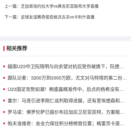
上一篇：
芝加哥洛约拉大学vs弗吉尼亚联邦大学直播
下一篇：
足球友谊赛奇偌佰格沃古夫vs卡利什直播
相关推荐
越南U23中卫阮晓明与向余望对抗后受伤被换下，阮德英
替补登场
跟队记者：3200万到3300万欧，尤文对马特塔的第二份报
价仍遭拒绝
U23国足攻势如潮！鲍盛鑫精准传中，后点的杨希没有顶
到皮球
塞尔：马竞引进李刚仁谈判取得进展，还有意埃德森和若
昂·戈麦斯
罗马诺：佛罗伦萨已报价布拉加后卫尼亚凯特，方案租借
+买断选项
帕夫洛维奇：会全力保住积分榜榜首位置；格雷茨卡是我
的支柱