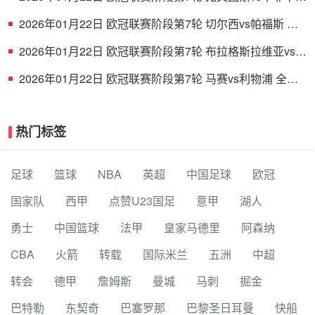
全场录像
2026年01月22日 欧冠联赛阶段第7轮 切尔西vs帕福斯 全
场录像
2026年01月22日 欧冠联赛阶段第7轮 布拉格斯拉维亚vs巴
塞罗那 全场录像
2026年01月22日 欧冠联赛阶段第7轮 马赛vs利物浦 全场
录像
热门标签
足球
篮球
NBA
英超
中国足球
欧冠
国家队
西甲
点赞U23国足
意甲
湖人
勇士
中国篮球
法甲
皇家马德里
阿森纳
CBA
火箭
转载
国际米兰
五洲
中超
转会
德甲
詹姆斯
曼城
马刺
掘金
巴特勒
东契奇
巴塞罗那
巴黎圣日耳曼
快船