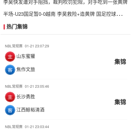
李昊快发遭对手阻挡，裁判吹罚犯规，对手吃到一张黄牌
半场-U23国足暂0-0越南 李昊救险+造黄牌 国足控球超6
成+4射0正
热门集锦
NBL常规赛
01-21 23:07:29
山东蜜獾
集锦
焦作文旅
NBL常规赛
01-21 23:05:46
长沙勇胜
集锦
江西鲸裕清酒
NBL常规赛
01-21 23:03:44