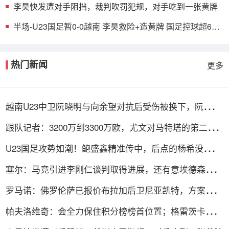
李昊快发遭对手阻挡，裁判吹罚犯规，对手吃到一张黄牌
半场-U23国足暂0-0越南 李昊救险+造黄牌 国足控球超6成
+4射0正
热门新闻
更多
越南U23中卫阮晓明与向余望对抗后受伤被换下，阮德英
替补登场
跟队记者：3200万到3300万欧，尤文对马特塔的第二份
报价仍遭拒绝
U23国足攻势如潮！鲍盛鑫精准传中，后点的杨希没有顶
到皮球
塞尔：马竞引进李刚仁谈判取得进展，还有意埃德森和若
昂·戈麦斯
罗马诺：佛罗伦萨已报价布拉加后卫尼亚凯特，方案租借
+买断选项
帕夫洛维奇：会全力保住积分榜榜首位置；格雷茨卡是我
的支柱