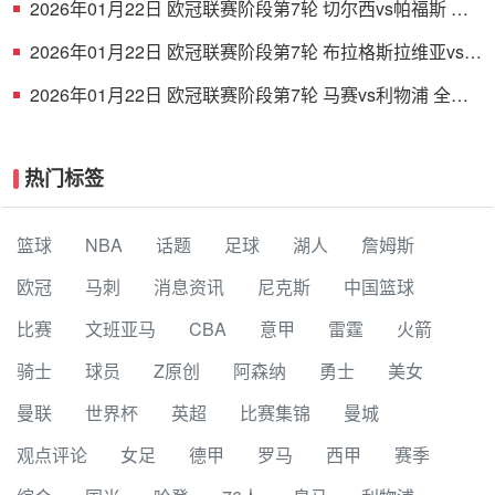
2026年01月22日 欧冠联赛阶段第7轮 切尔西vs帕福斯 全
场录像
2026年01月22日 欧冠联赛阶段第7轮 布拉格斯拉维亚vs巴
塞罗那 全场录像
2026年01月22日 欧冠联赛阶段第7轮 马赛vs利物浦 全场
录像
热门标签
篮球
NBA
话题
足球
湖人
詹姆斯
欧冠
马刺
消息资讯
尼克斯
中国篮球
比赛
文班亚马
CBA
意甲
雷霆
火箭
骑士
球员
Z原创
阿森纳
勇士
美女
曼联
世界杯
英超
比赛集锦
曼城
观点评论
女足
德甲
罗马
西甲
赛季