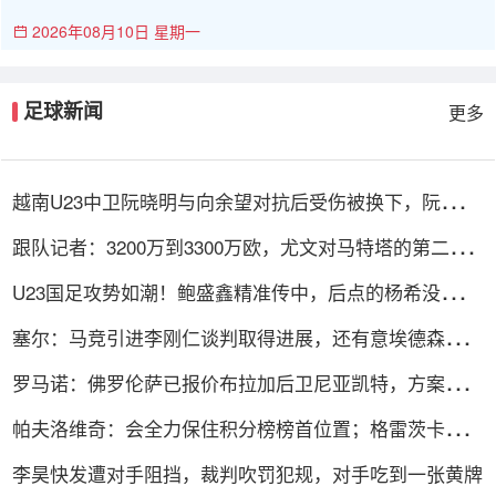
2026年08月10日 星期一
足球新闻
更多
越南U23中卫阮晓明与向余望对抗后受伤被换下，阮德英
替补登场
跟队记者：3200万到3300万欧，尤文对马特塔的第二份
报价仍遭拒绝
U23国足攻势如潮！鲍盛鑫精准传中，后点的杨希没有顶
到皮球
塞尔：马竞引进李刚仁谈判取得进展，还有意埃德森和若
昂·戈麦斯
罗马诺：佛罗伦萨已报价布拉加后卫尼亚凯特，方案租借
+买断选项
帕夫洛维奇：会全力保住积分榜榜首位置；格雷茨卡是我
的支柱
李昊快发遭对手阻挡，裁判吹罚犯规，对手吃到一张黄牌