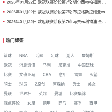
2026年01月22日 欧冠联赛阶段第7轮 切尔西vs帕福斯 全
场录像
2026年01月22日 欧冠联赛阶段第7轮 布拉格斯拉维亚vs巴
塞罗那 全场录像
2026年01月22日 欧冠联赛阶段第7轮 马赛vs利物浦 全场
录像
热门标签
篮球
NBA
话题
足球
湖人
詹姆斯
欧冠
消息资讯
马刺
尼克斯
中国篮球
比赛
文班亚马
CBA
意甲
雷霆
火箭
骑士
球员
Z原创
阿森纳
勇士
美女
曼联
世界杯
英超
曼城
比赛集锦
观点评论
女足
德甲
罗马
赛季
西甲