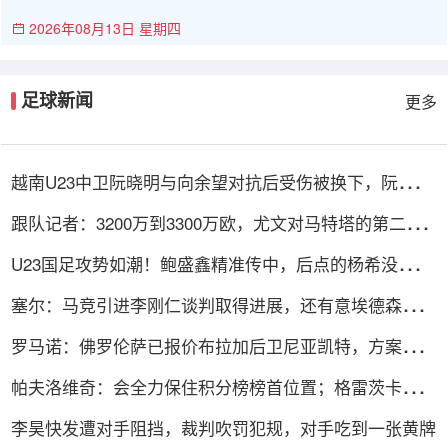
2026年08月13日 星期四
足球新闻
更多
越南U23中卫阮晓明与向余望对抗后受伤被换下，阮德英
替补登场
跟队记者：3200万到3300万欧，尤文对马特塔的第二份
报价仍遭拒绝
U23国足攻势如潮！鲍盛鑫精准传中，后点的杨希没有顶
到皮球
塞尔：马竞引进李刚仁谈判取得进展，还有意埃德森和若
昂·戈麦斯
罗马诺：佛罗伦萨已报价布拉加后卫尼亚凯特，方案租借
+买断选项
帕夫洛维奇：会全力保住积分榜榜首位置；格雷茨卡是我
的支柱
李昊快发遭对手阻挡，裁判吹罚犯规，对手吃到一张黄牌