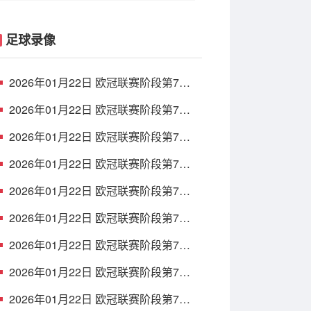
足球录像
2026年01月22日 欧冠联赛阶段第7轮
卡拉巴赫vs法兰克福 全场录像
2026年01月22日 欧冠联赛阶段第7轮
亚特兰大vs毕尔巴鄂竞技 全场录像
2026年01月22日 欧冠联赛阶段第7轮
拜仁慕尼黑vs圣吉罗斯 全场录像
2026年01月22日 欧冠联赛阶段第7轮
纽卡斯尔联vs埃因霍温 全场录像
2026年01月22日 欧冠联赛阶段第7轮
尤文图斯vs本菲卡 全场录像
2026年01月22日 欧冠联赛阶段第7轮
切尔西vs帕福斯 全场录像
2026年01月22日 欧冠联赛阶段第7轮
布拉格斯拉维亚vs巴塞罗那 全场录像
2026年01月22日 欧冠联赛阶段第7轮
马赛vs利物浦 全场录像
2026年01月22日 欧冠联赛阶段第7轮