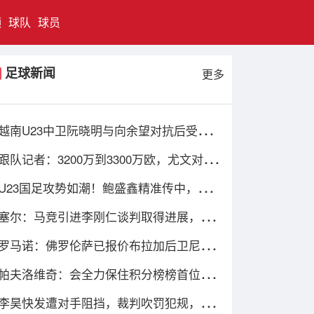
频
球队
球员
足球新闻
更多
越南U23中卫阮晓明与向余望对抗后受伤被
换下，阮德英替补登场
跟队记者：3200万到3300万欧，尤文对马
特塔的第二份报价仍遭拒绝
U23国足攻势如潮！鲍盛鑫精准传中，后点
的杨希没有顶到皮球
塞尔：马竞引进李刚仁谈判取得进展，还有
意埃德森和若昂·戈麦斯
罗马诺：佛罗伦萨已报价布拉加后卫尼亚凯
特，方案租借+买断选项
帕夫洛维奇：会全力保住积分榜榜首位置；
格雷茨卡是我的支柱
李昊快发遭对手阻挡，裁判吹罚犯规，对手