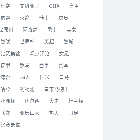
比赛
文班亚马
CBA
意甲
雷霆
火箭
骑士
球员
Z原创
阿森纳
勇士
美女
曼联
世界杯
英超
曼城
比赛集锦
观点评论
女足
德甲
罗马
西甲
赛季
综合
76人
国米
皇马
哈登
利物浦
皇家马德里
亚洲杯
切尔西
大史
杜兰特
联赛
亚历山大
热火
国足
比赛录像