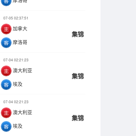
摩洛哥
07-05 02:37:51
加拿大
集锦
摩洛哥
07-04 02:21:23
澳大利亚
集锦
埃及
07-04 02:21:23
澳大利亚
集锦
埃及