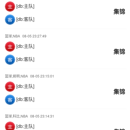
[db:主队]
集锦
[db:客队]
篮球,NBA
08-05 23:27:49
[db:主队]
集锦
[db:客队]
篮球,姚明,NBA
08-05 23:15:01
[db:主队]
集锦
[db:客队]
篮球,科比,NBA
08-05 23:14:31
[db:主队]