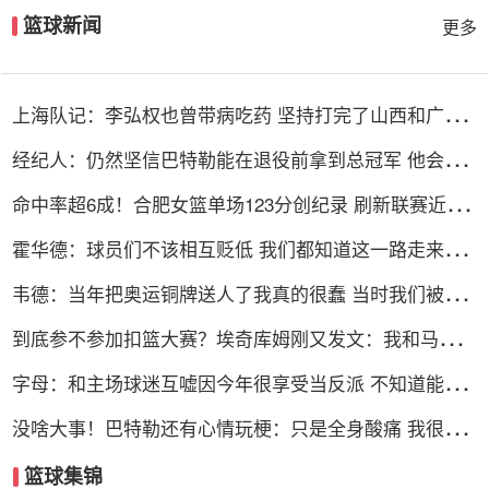
篮球新闻
更多
上海队记：李弘权也曾带病吃药 坚持打完了山西和广东
的两连客
经纪人：仍然坚信巴特勒能在退役前拿到总冠军 他会迎
接挑战！
命中率超6成！合肥女篮单场123分创纪录 刷新联赛近12
年单场新高
霍华德：球员们不该相互贬低 我们都知道这一路走来有
多不容易
韦德：当年把奥运铜牌送人了我真的很蠢 当时我们被灌
输唯金牌论
到底参不参加扣篮大赛？埃奇库姆刚又发文：我和马克西
可能会参加
字母：和主场球迷互嘘因今年很享受当反派 不知道能否
留队
没啥大事！巴特勒还有心情玩梗：只是全身酸痛 我很快
就会回来！
篮球集锦