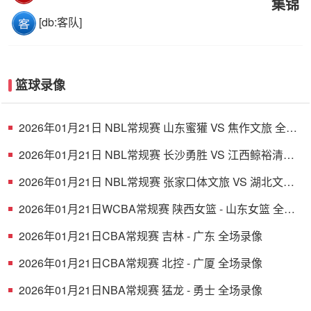
集锦
[db:客队]
篮球录像
2026年01月21日 NBL常规赛 山东蜜獾 VS 焦作文旅 全场
录像
2026年01月21日 NBL常规赛 长沙勇胜 VS 江西鲸裕清酒
全场录像
2026年01月21日 NBL常规赛 张家口体文旅 VS 湖北文旅
全场录像
2026年01月21日WCBA常规赛 陕西女篮 - 山东女篮 全场
录像
2026年01月21日CBA常规赛 吉林 - 广东 全场录像
2026年01月21日CBA常规赛 北控 - 广厦 全场录像
2026年01月21日NBA常规赛 猛龙 - 勇士 全场录像