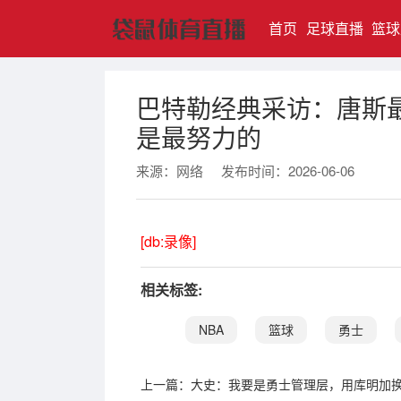
(current)
首页
足球直播
篮球
巴特勒经典采访：唐斯
是最努力的
来源：网络
发布时间：2026-06-06
[db:录像]
相关标签:
NBA
篮球
勇士
上一篇：
大史：我要是勇士管理层，用库明加