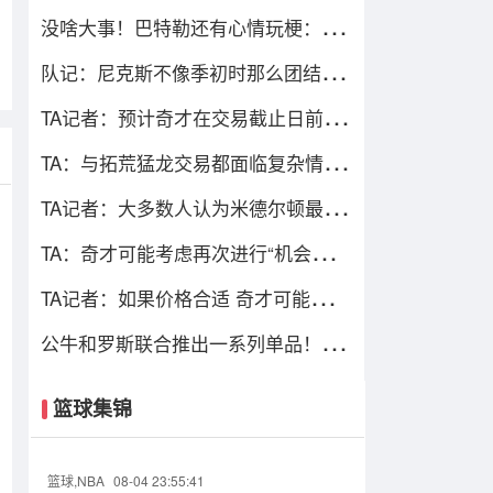
当反派 不知道能否留队
没啥大事！巴特勒还有心情玩梗：只
是全身酸痛 我很快就会回来！
队记：尼克斯不像季初时那么团结 球
员没完全接受面包体系的角色
TA记者：预计奇才在交易截止日前会
继续活跃 他们愿意接手大合同
TA：与拓荒猛龙交易都面临复杂情况
他们想清薪资空间且提高战力
TA记者：大多数人认为米德尔顿最可
能截止日后留队 成为买断候选
TA：奇才可能考虑再次进行“机会主
义”的交易 类似此前得到吹杨
TA记者：如果价格合适 奇才可能会去
考虑交易得到锡安
公牛和罗斯联合推出一系列单品！将
在球衣退役当天发售
篮球集锦
篮球,NBA
08-04 23:55:41