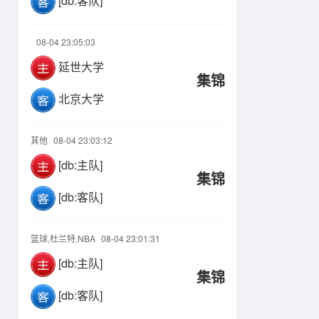
[db:客队]
08-04 23:05:03
延世大学
集锦
北京大学
其他
08-04 23:03:12
[db:主队]
集锦
[db:客队]
篮球,杜兰特,NBA
08-04 23:01:31
[db:主队]
集锦
[db:客队]