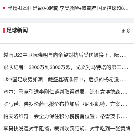
半场-U23国足暂0-0越南 李昊救险+造黄牌 国足控球超6成
+4射0正
足球新闻
更多
越南U23中卫阮晓明与向余望对抗后受伤被换下，阮德英
替补登场
跟队记者：3200万到3300万欧，尤文对马特塔的第二份
报价仍遭拒绝
U23国足攻势如潮！鲍盛鑫精准传中，后点的杨希没有顶
到皮球
塞尔：马竞引进李刚仁谈判取得进展，还有意埃德森和若
昂·戈麦斯
罗马诺：佛罗伦萨已报价布拉加后卫尼亚凯特，方案租借
+买断选项
帕夫洛维奇：会全力保住积分榜榜首位置；格雷茨卡是我
的支柱
李昊快发遭对手阻挡，裁判吹罚犯规，对手吃到一张黄牌