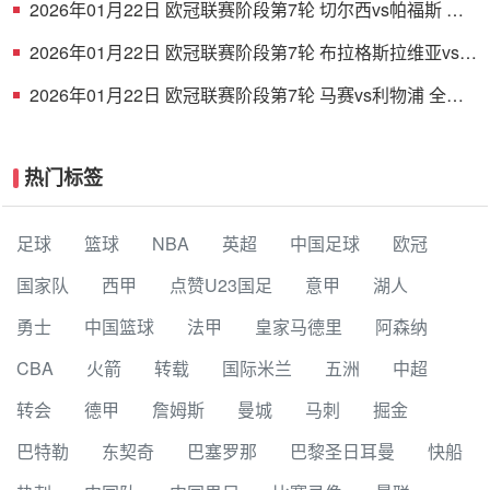
2026年01月22日 欧冠联赛阶段第7轮 切尔西vs帕福斯 全
场录像
2026年01月22日 欧冠联赛阶段第7轮 布拉格斯拉维亚vs巴
塞罗那 全场录像
2026年01月22日 欧冠联赛阶段第7轮 马赛vs利物浦 全场
录像
热门标签
足球
篮球
NBA
英超
中国足球
欧冠
国家队
西甲
点赞U23国足
意甲
湖人
勇士
中国篮球
法甲
皇家马德里
阿森纳
CBA
火箭
转载
国际米兰
五洲
中超
转会
德甲
詹姆斯
曼城
马刺
掘金
巴特勒
东契奇
巴塞罗那
巴黎圣日耳曼
快船