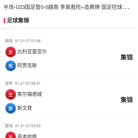
半场-U23国足暂0-0越南 李昊救险+造黄牌 国足控球超6
成+4射0正
足球集锦
欧冠
01-21 07:51:06
比利亚雷亚尔
集锦
阿贾克斯
足杯
01-21 07:08:31
索尔福德城
集锦
斯文登
欧冠
01-21 07:03:33
哥本哈根