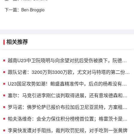
下一篇：
Ben·Broggio
相关推荐
越南U23中卫阮晓明与向余望对抗后受伤被换下，阮德英
替补登场
跟队记者：3200万到3300万欧，尤文对马特塔的第二份报
价仍遭拒绝
U23国足攻势如潮！鲍盛鑫精准传中，后点的杨希没有顶
到皮球
塞尔：马竞引进李刚仁谈判取得进展，还有意埃德森和若
昂·戈麦斯
罗马诺：佛罗伦萨已报价布拉加后卫尼亚凯特，方案租借
+买断选项
帕夫洛维奇：会全力保住积分榜榜首位置；格雷茨卡是我
的支柱
李昊快发遭对手阻挡，裁判吹罚犯规，对手吃到一张黄牌