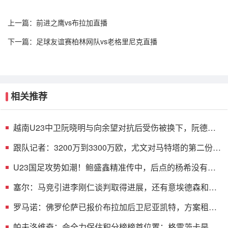
上一篇：
前进之鹰vs布拉加直播
下一篇：
足球友谊赛柏林网队vs老格里尼克直播
相关推荐
越南U23中卫阮晓明与向余望对抗后受伤被换下，阮德英
替补登场
跟队记者：3200万到3300万欧，尤文对马特塔的第二份报
价仍遭拒绝
U23国足攻势如潮！鲍盛鑫精准传中，后点的杨希没有顶
到皮球
塞尔：马竞引进李刚仁谈判取得进展，还有意埃德森和若
昂·戈麦斯
罗马诺：佛罗伦萨已报价布拉加后卫尼亚凯特，方案租借
+买断选项
帕夫洛维奇：会全力保住积分榜榜首位置；格雷茨卡是我