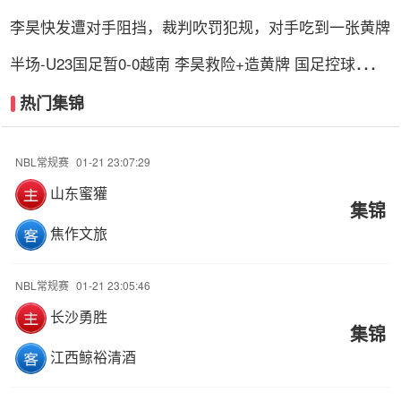
的支柱
李昊快发遭对手阻挡，裁判吹罚犯规，对手吃到一张黄牌
半场-U23国足暂0-0越南 李昊救险+造黄牌 国足控球超6
成+4射0正
热门集锦
NBL常规赛
01-21 23:07:29
山东蜜獾
集锦
焦作文旅
NBL常规赛
01-21 23:05:46
长沙勇胜
集锦
江西鲸裕清酒