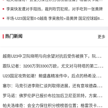
的支柱
李昊快发遭对手阻挡，裁判吹罚犯规，对手吃到一张黄牌
半场-U23国足暂0-0越南 李昊救险+造黄牌 国足控球超6成
+4射0正
热门新闻
更多
越南U23中卫阮晓明与向余望对抗后受伤被换下，阮德英
替补登场
跟队记者：3200万到3300万欧，尤文对马特塔的第二份
报价仍遭拒绝
U23国足攻势如潮！鲍盛鑫精准传中，后点的杨希没有顶
到皮球
塞尔：马竞引进李刚仁谈判取得进展，还有意埃德森和若
昂·戈麦斯
罗马诺：佛罗伦萨已报价布拉加后卫尼亚凯特，方案租借
+买断选项
帕夫洛维奇：会全力保住积分榜榜首位置；格雷茨卡是我