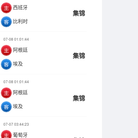
西班牙
集锦
比利时
07-08 01:01:44
阿根廷
集锦
埃及
07-08 01:01:44
阿根廷
集锦
埃及
07-07 03:44:23
葡萄牙