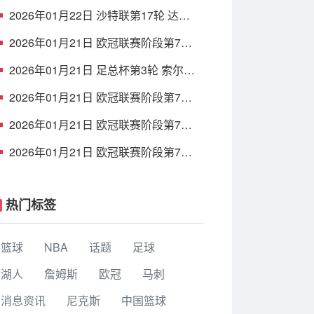
加拉塔萨雷vs马德里竞技 全场录像
2026年01月22日 沙特联第17轮 达马
克vs利雅得胜利 全场录像
2026年01月21日 欧冠联赛阶段第7轮
比利亚雷亚尔vs阿贾克斯 全场录像
2026年01月21日 足总杯第3轮 索尔福
德城vs斯文登 全场录像
2026年01月21日 欧冠联赛阶段第7轮
哥本哈根vs那不勒斯 全场录像
2026年01月21日 欧冠联赛阶段第7轮
奥林匹亚科斯vs勒沃库森 全场录像
2026年01月21日 欧冠联赛阶段第7轮
葡萄牙体育vs巴黎圣日耳曼 全场录像
热门标签
篮球
NBA
话题
足球
湖人
詹姆斯
欧冠
马刺
消息资讯
尼克斯
中国篮球