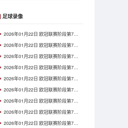
足球录像
2026年01月22日 欧冠联赛阶段第7轮
卡拉巴赫vs法兰克福 全场录像
2026年01月22日 欧冠联赛阶段第7轮
亚特兰大vs毕尔巴鄂竞技 全场录像
2026年01月22日 欧冠联赛阶段第7轮
拜仁慕尼黑vs圣吉罗斯 全场录像
2026年01月22日 欧冠联赛阶段第7轮
纽卡斯尔联vs埃因霍温 全场录像
2026年01月22日 欧冠联赛阶段第7轮
尤文图斯vs本菲卡 全场录像
2026年01月22日 欧冠联赛阶段第7轮
切尔西vs帕福斯 全场录像
2026年01月22日 欧冠联赛阶段第7轮
布拉格斯拉维亚vs巴塞罗那 全场录像
2026年01月22日 欧冠联赛阶段第7轮
马赛vs利物浦 全场录像
2026年01月22日 欧冠联赛阶段第7轮