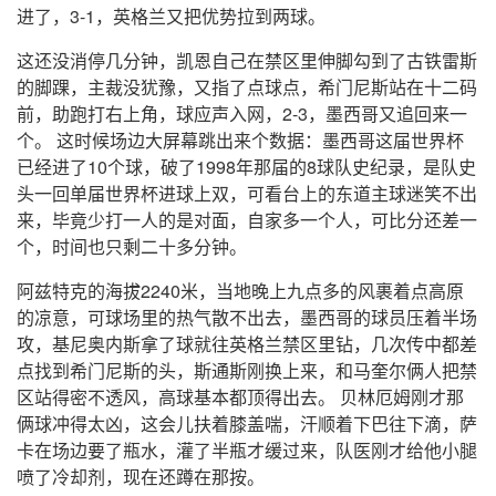
进了，3-1，英格兰又把优势拉到两球。
这还没消停几分钟，凯恩自己在禁区里伸脚勾到了古铁雷斯
的脚踝，主裁没犹豫，又指了点球点，希门尼斯站在十二码
前，助跑打右上角，球应声入网，2-3，墨西哥又追回来一
个。 这时候场边大屏幕跳出来个数据：墨西哥这届世界杯
已经进了10个球，破了1998年那届的8球队史纪录，是队史
头一回单届世界杯进球上双，可看台上的东道主球迷笑不出
来，毕竟少打一人的是对面，自家多一个人，可比分还差一
个，时间也只剩二十多分钟。
阿兹特克的海拔2240米，当地晚上九点多的风裹着点高原
的凉意，可球场里的热气散不出去，墨西哥的球员压着半场
攻，基尼奥内斯拿了球就往英格兰禁区里钻，几次传中都差
点找到希门尼斯的头，斯通斯刚换上来，和马奎尔俩人把禁
区站得密不透风，高球基本都顶得出去。 贝林厄姆刚才那
俩球冲得太凶，这会儿扶着膝盖喘，汗顺着下巴往下滴，萨
卡在场边要了瓶水，灌了半瓶才缓过来，队医刚才给他小腿
喷了冷却剂，现在还蹲在那按。