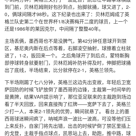
到门前，贝林厄姆刚好包抄到点，抬脚就捅，球又进了，2-
0，俩球间隔才98秒。这下纪录也出来了：贝林厄姆成了英
格兰队史第二个在世界杯1/8决赛梅开二度的球员，上一个
还是1986年的莱因克尔，中间隔了整整40年。
主场丢俩，墨西哥也不是没脾气，第42分钟任意球开到禁
区，基尼奥内斯在后点等着，右脚凌空抽射，球擦着立柱就
进了，1-2，扳回来一个。 之后角球开了到后点，蒙特斯胸
部停球转身就要射门，贝林厄姆补防补得及时，伸脚把球捅
出了底线，半场结束，比分就停在2-1，英格兰领先。
下半场刚踢了七八分钟，英格兰这边先出变故，年轻后卫宽
萨回防的时候飞铲放倒了墨西哥的边锋，主裁第一时间举的
是黄牌，结果VAR提示响了，那位亚足联来的主裁跑到场边
看了半天回放，回来直接掏了红牌——宽萨下去了，英格兰
少打一人，本来2-1领先的优势，瞬间就悬了。 看台上的墨
西哥球迷瞬间疯了，呐喊声浪一波比一波高，可没等他们压
上来反扑，自家门将先出错，出击的时候铲倒了禁区里插上
的戈登，主裁手指点球点，凯恩站上去，助跑，推中路，球