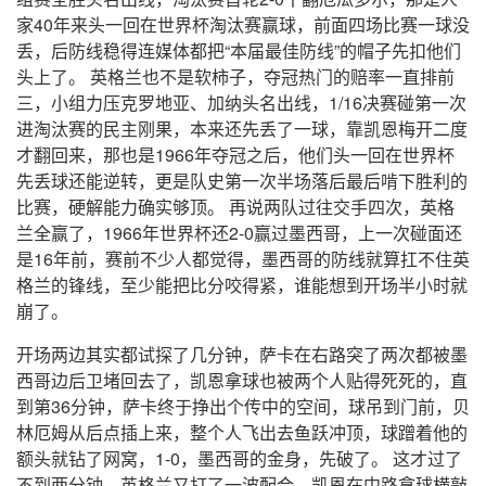
家40年来头一回在世界杯淘汰赛赢球，前面四场比赛一球没
丢，后防线稳得连媒体都把“本届最佳防线”的帽子先扣他们
头上了。 英格兰也不是软柿子，夺冠热门的赔率一直排前
三，小组力压克罗地亚、加纳头名出线，1/16决赛碰第一次
进淘汰赛的民主刚果，本来还先丢了一球，靠凯恩梅开二度
才翻回来，那也是1966年夺冠之后，他们头一回在世界杯
先丢球还能逆转，更是队史第一次半场落后最后啃下胜利的
比赛，硬解能力确实够顶。 再说两队过往交手四次，英格
兰全赢了，1966年世界杯还2-0赢过墨西哥，上一次碰面还
是16年前，赛前不少人都觉得，墨西哥的防线就算扛不住英
格兰的锋线，至少能把比分咬得紧，谁能想到开场半小时就
崩了。
开场两边其实都试探了几分钟，萨卡在右路突了两次都被墨
西哥边后卫堵回去了，凯恩拿球也被两个人贴得死死的，直
到第36分钟，萨卡终于挣出个传中的空间，球吊到门前，贝
林厄姆从后点插上来，整个人飞出去鱼跃冲顶，球蹭着他的
额头就钻了网窝，1-0，墨西哥的金身，先破了。 这才过了
不到两分钟，英格兰又打了一波配合，凯恩在中路拿球横敲