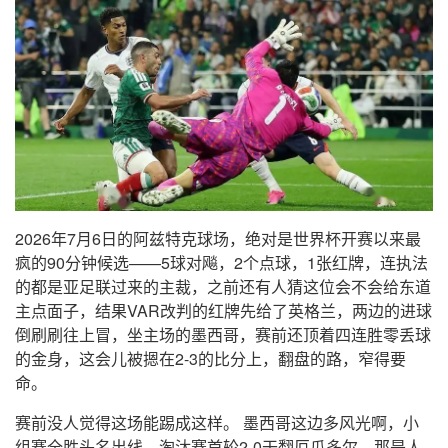
2026年7月6日的阿兹特克球场，绝对是世界杯开赛以来最
疯的90分钟候选——5球对飚，2个点球，1张红牌，连执法
的都是亚足联过来的主裁，之前还有人猜这位会不会给东道
主点面子，结果VAR改判的红牌先给了英格兰，两边的进球
倒刷刷往上冒，坐主场的墨西哥，赛前还顶着四连胜零丢球
的金身，这会儿被摁在2-3的比分上，翻盘的路，窄得要
命。
赛前没人觉得这场能踢成这样。 墨西哥这边多风光啊，小
组赛全胜头名出线，淘汰赛首轮2-0干翻厄瓜多尔，那是人