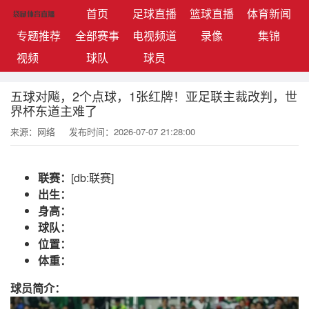
(current)
首页
足球直播
篮球直播
体育新闻
专题推荐
全部赛事
电视频道
录像
集锦
视频
球队
球员
五球对飚，2个点球，1张红牌！亚足联主裁改判，世
界杯东道主难了
来源：网络
发布时间：2026-07-07 21:28:00
联赛：
[db:联赛]
出生：
身高：
球队：
位置：
体重：
球员简介：