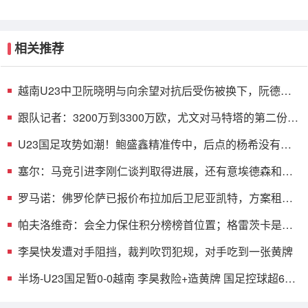
相关推荐
越南U23中卫阮晓明与向余望对抗后受伤被换下，阮德英
替补登场
跟队记者：3200万到3300万欧，尤文对马特塔的第二份报
价仍遭拒绝
U23国足攻势如潮！鲍盛鑫精准传中，后点的杨希没有顶
到皮球
塞尔：马竞引进李刚仁谈判取得进展，还有意埃德森和若
昂·戈麦斯
罗马诺：佛罗伦萨已报价布拉加后卫尼亚凯特，方案租借
+买断选项
帕夫洛维奇：会全力保住积分榜榜首位置；格雷茨卡是我
的支柱
李昊快发遭对手阻挡，裁判吹罚犯规，对手吃到一张黄牌
半场-U23国足暂0-0越南 李昊救险+造黄牌 国足控球超6成
+4射0正