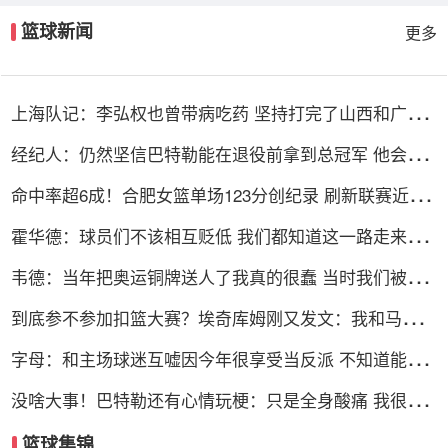
篮球新闻
更多
上海队记：李弘权也曾带病吃药 坚持打完了山西和广东
的两连客
经纪人：仍然坚信巴特勒能在退役前拿到总冠军 他会迎
接挑战！
命中率超6成！合肥女篮单场123分创纪录 刷新联赛近12
年单场新高
霍华德：球员们不该相互贬低 我们都知道这一路走来有
多不容易
韦德：当年把奥运铜牌送人了我真的很蠢 当时我们被灌
输唯金牌论
到底参不参加扣篮大赛？埃奇库姆刚又发文：我和马克西
可能会参加
字母：和主场球迷互嘘因今年很享受当反派 不知道能否
留队
没啥大事！巴特勒还有心情玩梗：只是全身酸痛 我很快
就会回来！
篮球集锦