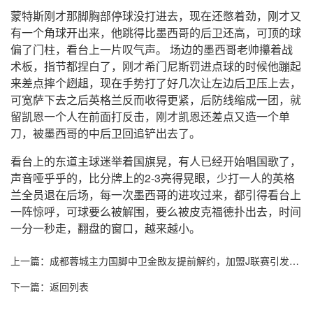
蒙特斯刚才那脚胸部停球没打进去，现在还憋着劲，刚才又
有一个角球开出来，他跳得比墨西哥的后卫还高，可顶的球
偏了门柱，看台上一片叹气声。 场边的墨西哥老帅攥着战
术板，指节都捏白了，刚才希门尼斯罚进点球的时候他蹦起
来差点摔个趔趄，现在手势打了好几次让左边后卫压上去，
可宽萨下去之后英格兰反而收得更紧，后防线缩成一团，就
留凯恩一个人在前面打反击，刚才凯恩还差点又造一个单
刀，被墨西哥的中后卫回追铲出去了。
看台上的东道主球迷举着国旗晃，有人已经开始唱国歌了，
声音哑乎乎的，比分牌上的2-3亮得晃眼，少打一人的英格
兰全员退在后场，每一次墨西哥的进攻过来，都引得看台上
一阵惊呼，可球要么被解围，要么被皮克福德扑出去，时间
一分一秒走，翻盘的窗口，越来越小。
上一篇：
成都蓉城主力国脚中卫金敃友提前解约，加盟J联赛引发球
迷意外
下一篇：
返回列表