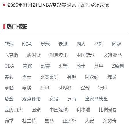
2026年01月21日NBA常规赛 湖人 - 掘金 全场录像
热门标签
篮球
NBA
足球
话题
湖人
马刺
欧冠
尼克斯
詹姆斯
消息资讯
中国篮球
文班亚马
CBA
雷霆
比赛
火箭
骑士
意甲
Z原创
美女
勇士
比赛集锦
英超
阿森纳
球员
曼联
曼城
西甲
世界杯
综合
德甲
哈登
观点评论
女足
罗马
皇家马德里
亚历山大
国米
中国足球
利物浦
比赛录像
赛季
杜兰特
皇马
亚洲杯
大史
东契奇