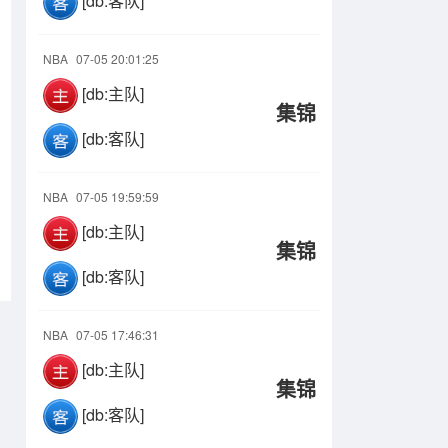
[db:客队]
NBA
07-05 20:01:25
[db:主队]
集锦
[db:客队]
NBA
07-05 19:59:59
[db:主队]
集锦
[db:客队]
NBA
07-05 17:46:31
[db:主队]
集锦
[db:客队]