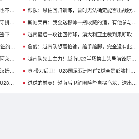
吃巧克力味巧克力
也不能
跟队：恩佐回归训练，暂时无法确定能否出战欧冠
对阵帕福斯
守拼一
斯帕莱蒂：我会送穆帅一瓶收藏的酒，有他参与比
赛必须做不同准备
签下后
越南最后一攻往回传球，澳大利亚主裁判果断吹响
中场哨
，签约至
詹俊：越南队想赢怕输，缩手缩脚，完全没有此前
四场比赛的气势
、阿莱
越南队先上主力！越南U23半场换上头号前锋阮庭
北，本届3球1助
汉姆，
真·带刀后卫！U23国足亚洲杯前2球全是彭啸打
进，爆射+头球入网
23国
进球的前奏！越南后卫解围险些自摆乌龙，送出角
球后U23国足破门