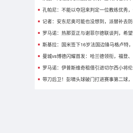
战，建议打封闭被拒
孔帕尼：不能以夺冠来判定一位教练优秀，
以降级判定他糟糕
记者：安东尼奥可能也没想到，派替补去防
拼，结果攻了半场
罗马诺：热那亚正与谢菲尔德联谈判，希望
卫泽特斯特罗姆
斯基拉：国米签下16岁法国边锋马格卢特
2028年
曼城vs博德闪耀首发：哈兰德领衔，福登
恩、刘易斯先发
罗马诺：伊普斯维奇租借引进切尔西小将伦
若买断有回购条款
带刀后卫！彭啸头球破门打进赛事第二球，U
足1-0领先越南！