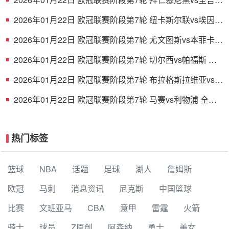
斯 全场录像
2026年01月22日 欧冠联赛阶段第7轮 纽卡斯尔联vs埃因霍
温 全场录像
2026年01月22日 欧冠联赛阶段第7轮 尤文图斯vs本菲卡
全场录像
2026年01月22日 欧冠联赛阶段第7轮 切尔西vs帕福斯 全
场录像
2026年01月22日 欧冠联赛阶段第7轮 布拉格斯拉维亚vs巴
塞罗那 全场录像
2026年01月22日 欧冠联赛阶段第7轮 马赛vs利物浦 全场
录像
热门标签
篮球
NBA
话题
足球
湖人
詹姆斯
欧冠
马刺
消息资讯
尼克斯
中国篮球
比赛
文班亚马
CBA
意甲
雷霆
火箭
骑士
球员
Z原创
阿森纳
勇士
美女