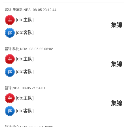
篮球,詹姆斯,NBA
08-05 23:12:44
[db:主队]
集锦
[db:客队]
篮球,科比,NBA
08-05 22:06:02
[db:主队]
集锦
[db:客队]
篮球,NBA
08-05 21:54:01
[db:主队]
集锦
[db:客队]
篮球,欧文,NBA
08-05 21:48:06