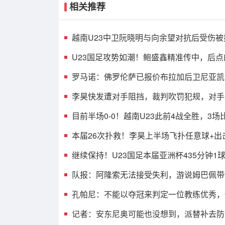
相关推荐
越南U23中卫阮晓明与向余望对抗后受伤被
阮德英替补登场
U23国足攻势如潮！鲍盛鑫精准传中，后点
没有顶到皮球
罗马诺：佛罗伦萨已报价布拉加后卫尼亚凯
案租借+买断选项
李昊快发遭对手阻挡，裁判吹罚犯规，对手
张黄牌
目前半场0-0！越南U23此前4战全胜，3场
场进球
本届26次扑救！李昊上半场飞扑任意球+出
险情 还造对手一黄
继续保持！U23国足本届亚洲杯435分钟1
仍保持0失球纪录
队报：阿隆索无法接受失利，游说姆巴佩带
战，建议打封闭被拒
孔帕尼：不能以夺冠来判定一位教练优秀，
以降级判定他糟糕
记者：安东尼奥可能也没想到，派替补去防
拼，结果攻了半场