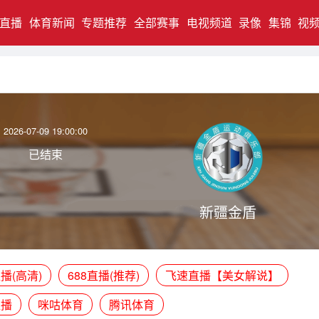
直播
体育新闻
专题推荐
全部赛事
电视频道
录像
集锦
视
2026-07-09 19:00:00
已结束
新疆金盾
播(高清)
688直播(推荐)
飞速直播【美女解说】
直播
咪咕体育
腾讯体育