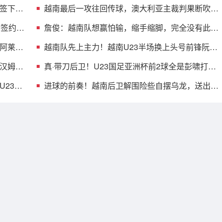
签下后
越南最后一攻往回传球，澳大利亚主裁判果断吹响
中场哨
，签约至
詹俊：越南队想赢怕输，缩手缩脚，完全没有此前
四场比赛的气势
、阿莱
越南队先上主力！越南U23半场换上头号前锋阮庭
北，本届3球1助
汉姆，
真·带刀后卫！U23国足亚洲杯前2球全是彭啸打
进，爆射+头球入网
23国
进球的前奏！越南后卫解围险些自摆乌龙，送出角
球后U23国足破门