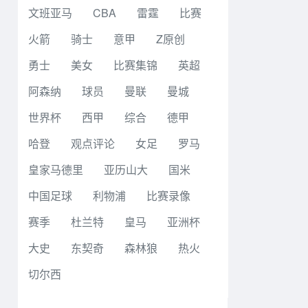
文班亚马
CBA
雷霆
比赛
火箭
骑士
意甲
Z原创
勇士
美女
比赛集锦
英超
阿森纳
球员
曼联
曼城
世界杯
西甲
综合
德甲
哈登
观点评论
女足
罗马
皇家马德里
亚历山大
国米
中国足球
利物浦
比赛录像
赛季
杜兰特
皇马
亚洲杯
大史
东契奇
森林狼
热火
切尔西