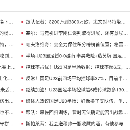
换下，
跟队记者：3200万到3300万欧，尤文对马特塔的
第二份报价仍遭拒绝
的杨希
塞尔：马竞引进李刚仁谈判取得进展，还有意埃德
森和若昂·戈麦斯
特，方
帕夫洛维奇：会全力保住积分榜榜首位置；格雷茨
卡是我的支柱
吃到一
半场-U23国足暂0-0越南 李昊救险+造黄牌 国足控
球超6成+4射0正
比赛上半
控球率占优！U23国足半场数据：控球率超6成，射
门4-3，射正0-2
击化解
反常！国足U23前四场平均控球率37%，目前半场
控球率高达64%
球未丢，
继续加油！U23国足半场控球超6成传球数多130，
多名主力在替补席
伤出
媒体人热议国足U23半场：好像换了支队伍，争取
吃巧克力味巧克力
也不能
跟队：恩佐回归训练，暂时无法确定能否出战欧冠
对阵帕福斯
守拼一
斯帕莱蒂：我会送穆帅一瓶收藏的酒，有他参与比
赛必须做不同准备