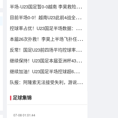
规，对手吃到一张黄牌
半场-U23国足暂0-0越南 李昊救险+造
黄牌 国足控球超6成+4射0正
目前半场0-0！越南U23此前4战全
胜，3场比赛上半场进球
控球率占优！U23国足半场数据：控
球率超6成，射门4-3，射正0-2
本届26次扑救！李昊上半场飞扑任意
球+出击化解险情 还造对手一黄
反常！国足U23前四场平均控球率
37%，目前半场控球率高达64%
继续保持！U23国足本届亚洲杯435分
钟1球未丢，仍保持0失球纪录
继续加油！U23国足半场控球超6成传
球数多130，多名主力在替补席
队报：阿隆索无法接受失利，游说姆
巴佩带伤出战，建议打封闭被拒
足球集锦
07-08 01:01:44