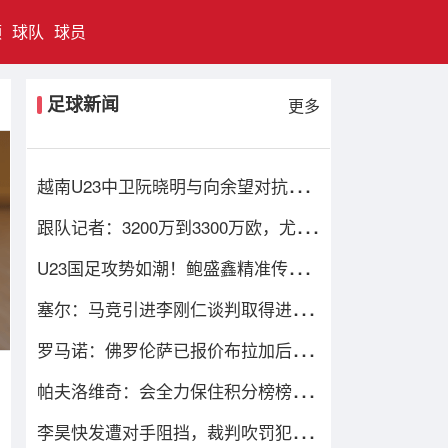
频
球队
球员
足球新闻
更多
越南U23中卫阮晓明与向余望对抗后
受伤被换下，阮德英替补登场
跟队记者：3200万到3300万欧，尤文
对马特塔的第二份报价仍遭拒绝
U23国足攻势如潮！鲍盛鑫精准传
中，后点的杨希没有顶到皮球
塞尔：马竞引进李刚仁谈判取得进
展，还有意埃德森和若昂·戈麦斯
罗马诺：佛罗伦萨已报价布拉加后卫
尼亚凯特，方案租借+买断选项
帕夫洛维奇：会全力保住积分榜榜首
位置；格雷茨卡是我的支柱
李昊快发遭对手阻挡，裁判吹罚犯