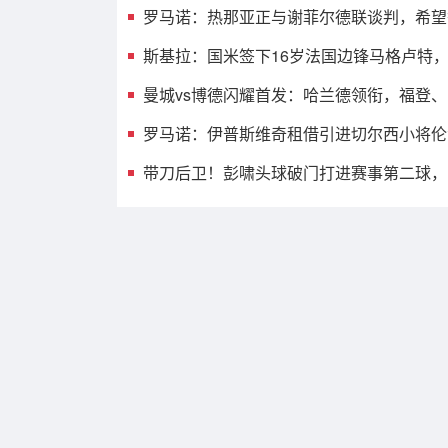
罗马诺：热那亚正与谢菲尔德联谈判，希望
卫泽特斯特罗姆
斯基拉：国米签下16岁法国边锋马格卢特
2028年
曼城vs博德闪耀首发：哈兰德领衔，福登
恩、刘易斯先发
罗马诺：伊普斯维奇租借引进切尔西小将伦
若买断有回购条款
带刀后卫！彭啸头球破门打进赛事第二球，U
足1-0领先越南！