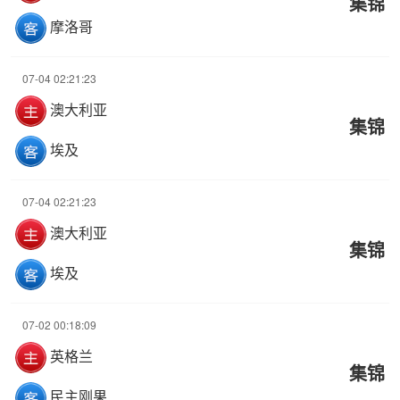
集锦
摩洛哥
07-04 02:21:23
澳大利亚
集锦
埃及
07-04 02:21:23
澳大利亚
集锦
埃及
07-02 00:18:09
英格兰
集锦
民主刚果